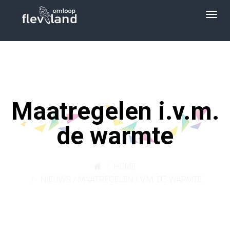
Maatregelen i.v.m.
de warmte
HOME
NIEUWS
/
MAATREGELEN I.V.M. DE WARMTE