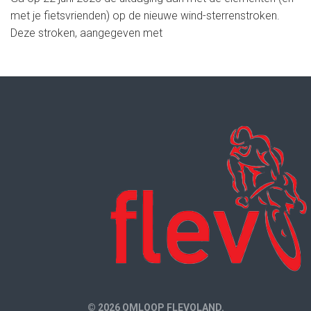
met je fietsvrienden) op de nieuwe wind-sterrenstroken.
Deze stroken, aangegeven met
© 2026 OMLOOP FLEVOLAND.