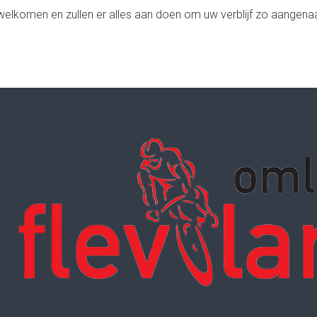
welkomen en zullen er alles aan doen om uw verblijf zo aangen