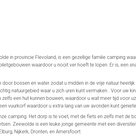
e in provincie Flevoland, is een gezellige familie camping waar 
toiletgebouwen waardoor u nooit ver hoeft te lopen. Er is, een s
 door bossen en water zodat u midden in de vrije natuur heerlijk
htig natuurgebied waar u zich uren kunt vermaken.. Voor uw kin
 en zelfs een hut kunnen bouwen, waardoor u wat meer tijd voor uz
n een vuurkorf waardoor u extra lang van uw avonden kunt geniete
 camping. Het dorp is te voet, met de fiets en zelfs met de boot
fietsen. Zeewolde is een leuke jonge gemeente met een diversit
Elburg, Nijkerk, Dronten, en Amersfoort.