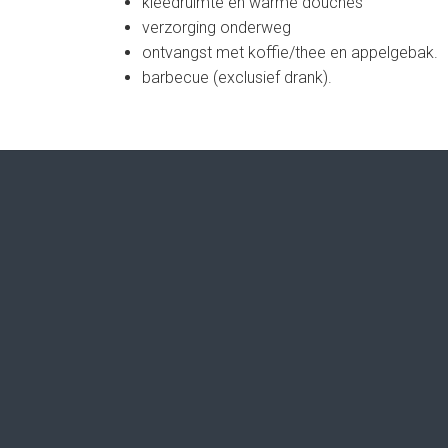
kleedruimte en warme douches
verzorging onderweg
ontvangst met koffie/thee en appelgebak.
barbecue (exclusief drank).